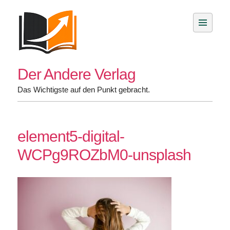
Skip
to
content
Der Andere Verlag
Das Wichtigste auf den Punkt gebracht.
element5-digital-
WCPg9ROZbM0-unsplash