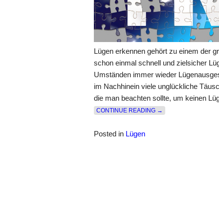
Lügen erkennen gehört zu einem der g
schon einmal schnell und zielsicher Lüg
Umständen immer wieder Lügenausgeset
im Nachhinein viele unglückliche Täusc
die man beachten sollte, um keinen Lü
„WIE KANN MAN LÜG
CONTINUE READING
→
Posted in
Lügen