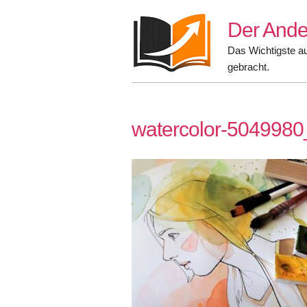
Skip
Der Ande
to
content
Das Wichtigste a
gebracht.
watercolor-504998