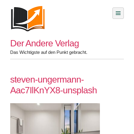
Skip
to
content
Der Andere Verlag
Das Wichtigste auf den Punkt gebracht.
steven-ungermann-
Aac7IlKnYX8-unsplash