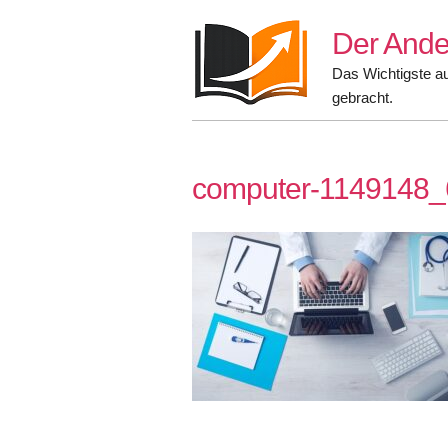
Skip
Der Ande
to
content
Das Wichtigste a
gebracht.
computer-1149148_