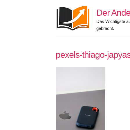
Skip
Der Ande
to
content
Das Wichtigste a
gebracht.
pexels-thiago-japy