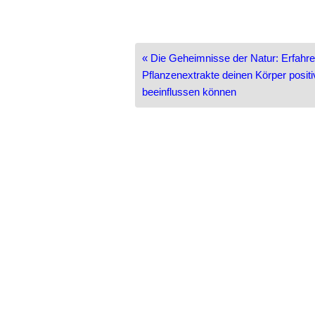
Beitragsnavigation
« Die Geheimnisse der Natur: Erfahre
Pflanzenextrakte deinen Körper positi
beeinflussen können