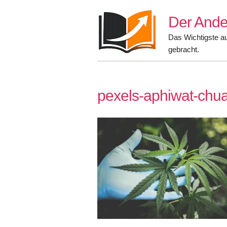
Skip
Der Ande
to
content
Das Wichtigste a
gebracht.
pexels-aphiwat-ch