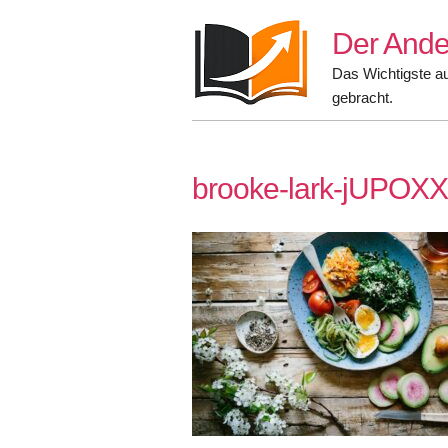
Skip
Der Ande
to
content
Das Wichtigste a
gebracht.
brooke-lark-jUPOX