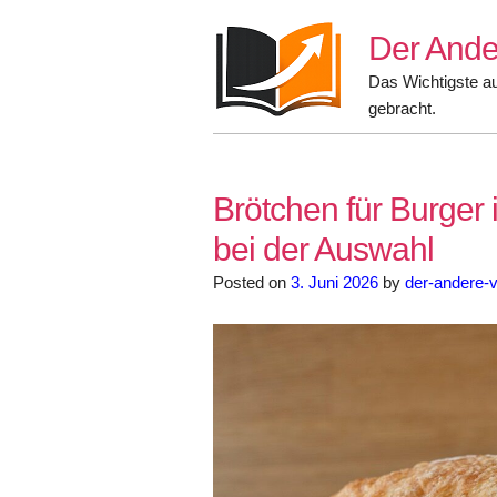
Skip
Der Ande
to
content
Das Wichtigste a
gebracht.
Brötchen für Burger 
bei der Auswahl
Posted on
3. Juni 2026
by
der-andere-v