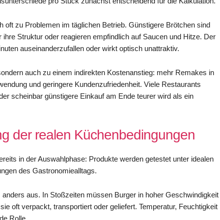
sunterschiede pro Stück zunächst entscheidend für die Kalkulation.
och oft zu Problemen im täglichen Betrieb. Günstigere Brötchen sind
er ihre Struktur oder reagieren empfindlich auf Saucen und Hitze. Der
uten auseinanderzufallen oder wirkt optisch unattraktiv.
 sondern auch zu einem indirekten Kostenanstieg: mehr Remakes in
wendung und geringere Kundenzufriedenheit. Viele Restaurants
s der scheinbar günstigere Einkauf am Ende teurer wird als ein
ung der realen Küchenbedingungen
bereits in der Auswahlphase: Produkte werden getestet unter idealen
tungen des Gastronomiealltags.
anz anders aus. In Stoßzeiten müssen Burger in hoher Geschwindigkeit
ie oft verpackt, transportiert oder geliefert. Temperatur, Feuchtigkeit
de Rolle.