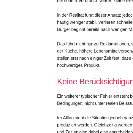
bei hohem Verbrauch wirken kleine Prei
In der Realität führt dieser Ansatz jed
häufig weniger stabil, verlieren schnell
Burger beginnt bereits nach wenigen Min
Das führt nicht nur zu Reklamationen,
der Küche, höhere Lebensmittelversch
stellen erst nach einiger Zeit fest, das
hochwertiges Produkt.
Keine Berücksichtig
Ein weiterer typischer Fehler entsteht 
Bedingungen, nicht unter realen Belas
Im Alltag sieht die Situation jedoch g
produziert werden. Gleichzeitig werden s
und Zeit spielen dabei eine entscheiden