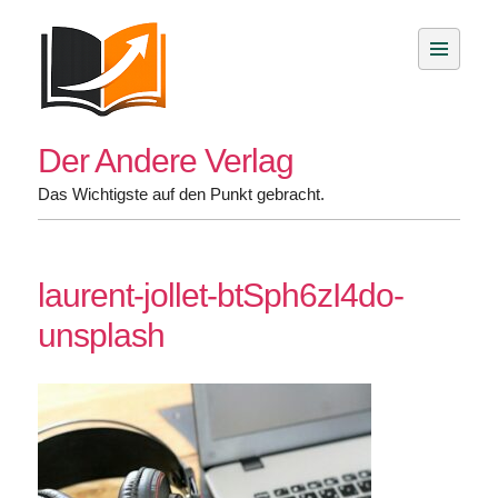
Skip
to
content
Der Andere Verlag
Das Wichtigste auf den Punkt gebracht.
laurent-jollet-btSph6zI4do-
unsplash