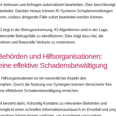
r betreuen und Anfragen automatisiert bearbeiten. Dies beschleunigt
Mitarbeiter. Darüber hinaus können KI-Systeme Schadensmeldungen
eren, sodass dringende Fälle sofort bearbeitet werden können.
KI liegt in der Betrugserkennung. KI-Algorithmen sind in der Lage,
zielle Betrugsfälle zu identifizieren. Dies trägt dazu bei, die
ahren und finanzielle Verluste zu minimieren.
ehörden und Hilfsorganisationen:
eine effektive Schadensbewältigung
ilfsorganisationen ist ein wesentlicher Aspekt des
rophen. Durch die Nutzung von Synergien können Versicherer ihre
ine effektivere Schadensbewältigung erreichen.
t besteht darin, frühzeitig Kontakte zu relevanten Behörden und
rmöglicht einen schnellen Informationsaustausch im Ernstfall und sorg
otwendigen Informationen verfügen, um koordiniert vorzugehen.