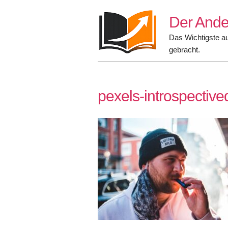
Skip
Der Ande
to
content
Das Wichtigste a
gebracht.
pexels-introspectiv