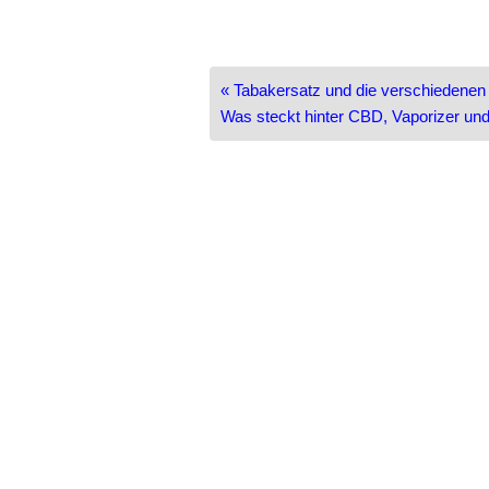
Beitragsnavigation
« Tabakersatz und die verschiedenen
Was steckt hinter CBD, Vaporizer un