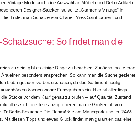
neben Vintage-Mode auch eine Auswahl an Möbeln und Deko-Artikeln
besonderen Designer-Stücken ist, sollte „Garments Vintage“ in
. Hier findet man Schätze von Chanel, Yves Saint Laurent und
e-Schatzsuche: So findet man die
eich zu sein, gibt es einige Dinge zu beachten. Zunächst sollte man
he Ära einen besonders ansprechen. So kann man die Suche gezielter
 den Lieblingsläden vorbeizuschauen, da das Sortiment häufig
tauschbörsen können wahre Fundgruben sein. Hier ist allerdings
, die Stücke vor dem Kauf genau zu prüfen ─ auf Qualität, Zustand
fiehlt es sich, die Teile anzuprobieren, da die Größen oft von
pp für Berlin-Besucher: Die Flohmärkte am Mauerpark und im RAW-
. Mit diesen Tipps und etwas Glück findet man garantiert das eine