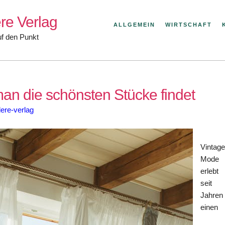
re Verlag
ALLGEMEIN
WIRTSCHAFT
uf den Punkt
n die schönsten Stücke findet
ere-verlag
Vintage
Mode
erlebt
seit
Jahren
einen