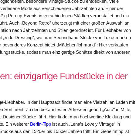
 Möglichkeiten, besondere Vintage-Stücke zu entdecken. Viele
ndverlesene Mode aus verschiedenen Jahrzehnten an. Einer der
mäßig Pop-up-Events in verschiedenen Städten veranstaltet und ein
 führt. Auch „Beyond Retro“ überzeugt mit einer großen Auswahl an
htlich nach Jahrzehnten und Stilen geordnet ist. Für Liebhaber von
k auf „Vide Dressing“, wo man Secondhand-Stücke von Luxusmarken
in besonderes Konzept bietet „Mädchenflohmarkt“: Hier verkaufen
idungsstücke, sodass man einzigartige Schätze direkt von anderen
en: einzigartige Fundstücke in der
age-Liebhaber. In der Hauptstadt findet man eine Vielzahl an Läden mit
rten Sortiment. Zu den bekanntesten Adressen gehört „Aura“ in Mitte,
Designer-Stücke führt. Hier findet man hochwertige Kleidung und
te. Ein weiterer
Berlin-Tipp
ist auch „Lena’s Lovely Vintage“ in
tücke aus den 1920er bis 1950er Jahren trifft. Ein Geheimtipp ist