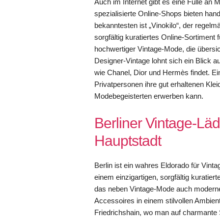
Auch im Internet gibt es eine Fülle an
spezialisierte Online-Shops bieten ha
bekanntesten ist „Vinokilo“, der regel
sorgfältig kuratiertes Online-Sortiment
hochwertiger Vintage-Mode, die übersic
Designer-Vintage lohnt sich ein Blic
wie Chanel, Dior und Hermès findet. E
Privatpersonen ihre gut erhaltenen Kle
Modebegeisterten erwerben kann.
Berliner Vintage-Läd
Hauptstadt
Berlin ist ein wahres Eldorado für Vint
einem einzigartigen, sorgfältig kuratie
das neben Vintage-Mode auch moderne 
Accessoires in einem stilvollen Ambien
Friedrichshain, wo man auf charmante S