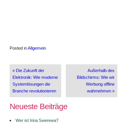
Posted in
Allgemein
Beitragsnavigation
« Die Zukunft der
Außerhalb des
Elektronik: Wie moderne
Bildschirms: Wie wir
Systemlösungen die
Werbung offline
Branche revolutionieren
wahrnehmen »
Neueste Beiträge
Wer ist Irina Swerewa?