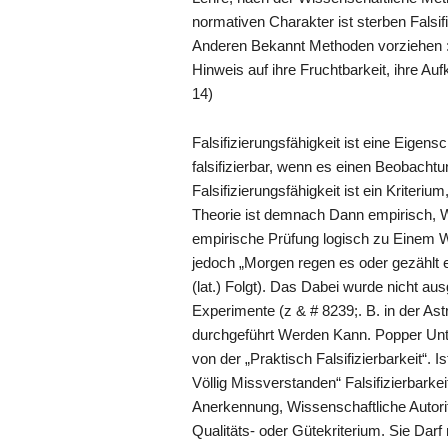
normativen Charakter ist sterben Falsifi
Anderen Bekannt Methoden vorziehen :
Hinweis auf ihre Fruchtbarkeit, ihre Au
14)
Falsifizierungsfähigkeit ist eine Eigen
falsifizierbar, wenn es einen Beobachtungs
Falsifizierungsfähigkeit ist ein Kriter
Theorie ist demnach Dann empirisch, 
empirische Prüfung logisch zu Einem Wid
jedoch „Morgen regen es oder gezählt 
(lat.) Folgt). Das Dabei wurde nicht a
Experimente (z & # 8239;. B. in der Ast
durchgeführt Werden Kann. Popper Unte
von der „Praktisch Falsifizierbarkeit“. I
Völlig Missverstanden“ Falsifizierbarkei
Anerkennung, Wissenschaftliche Autorit
Qualitäts- oder Gütekriterium. Sie Dar