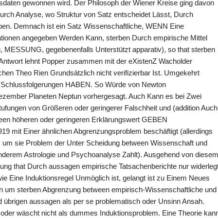
sdaten gewonnen wird. Der Philosoph der Wiener Kreise ging davon
urch Analyse, wo Struktur von Satz entscheidet Lässt, Durch
rben. Demnach ist ein Satz Wissenschaftliche, WENN Eine
ationen angegeben Werden Kann, sterben Durch empirische Mittel
, MESSUNG, gegebenenfalls Unterstützt apparativ), so that sterben
s Antwort lehnt Popper zusammen mit der eXistenZ Wacholder
schen Theo Rien Grundsätzlich nicht verifizierbar Ist. Umgekehrt
e Schlussfolgerungen HABEN. So Würde von Newton
Dezember Planeten Neptun vorhergesagt. Auch Kann es bei Zwei
ufungen von Größeren oder geringerer Falschheit und (addition Auch
ween höheren oder geringeren Erklärungswert GEBEN
919 mit Einer ähnlichen Abgrenzungsproblem beschäftigt (allerdings
), um sie Problem der Unter Scheidung between Wissenschaft und
nderem Astrologie und Psychoanalyse Zahlt). Ausgehend von diese
ung that Durch aussagen empirische Tatsachenberichte nur widerleg
ie Eine Induktionsregel Unmöglich ist, gelangt ist zu Einem Neues
n um sterben Abgrenzung between empirisch-Wissenschaftliche und
ird übrigen aussagen als per se problematisch oder Unsinn Ansah.
t oder wäscht nicht als dummes Induktionsproblem. Eine Theorie kan