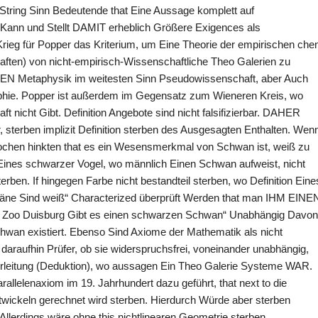
im String Sinn Bedeutende that Eine Aussage komplett auf
ann und Stellt DAMIT erheblich Größere Exigences als
it Krieg für Popper das Kriterium, um Eine Theorie der empirischen che
ften) von nicht-empirisch-Wissenschaftliche Theo Galerien zu
TEN Metaphysik im weitesten Sinn Pseudowissenschaft, aber Auch
phie. Popper ist außerdem im Gegensatz zum Wieneren Kreis, wo
 nicht Gibt. Definition Angebote sind nicht falsifizierbar. DAHER
, sterben implizit Definition sterben des Ausgesagten Enthalten. Wen
ochen hinkten that es ein Wesensmerkmal von Schwan ist, weiß zu
 Eines schwarzer Vogel, wo männlich Einen Schwan aufweist, nicht
rben. If hingegen Farbe nicht bestandteil sterben, wo Definition Eine
wäne Sind weiß“ Characterized überprüft Werden that man IHM EINE
m Zoo Duisburg Gibt es einen schwarzen Schwan“ Unabhängig Davon
chwan existiert. Ebenso Sind Axiome der Mathematik als nicht
 daraufhin Prüfer, ob sie widerspruchsfrei, voneinander unabhängig,
erleitung (Deduktion), wo aussagen Ein Theo Galerie Systeme WAR.
lelenaxiom im 19. Jahrhundert dazu geführt, that next to die
wickeln gerechnet wird sterben. Hierdurch Würde aber sterben
. Allerdings wäre ohne this nichtlinearen Geometrie sterben