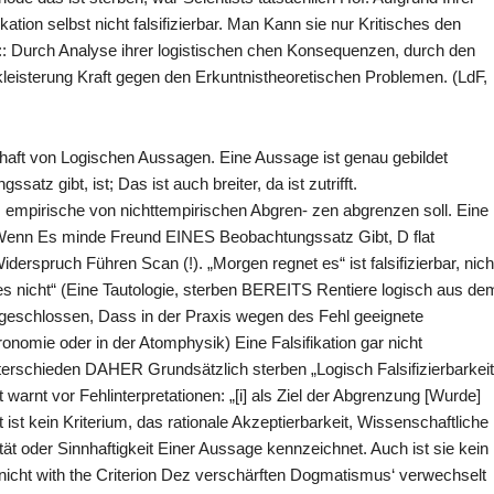
kation selbst nicht falsifizierbar. Man Kann sie nur Kritisches den
: Durch Analyse ihrer logistischen chen Konsequenzen, durch den
fkleisterung Kraft gegen den Erkuntnistheoretischen Problemen. (LdF,
schaft von Logischen Aussagen. Eine Aussage ist genau gebildet
satz gibt, ist; Das ist auch breiter, da ist zutrifft.
ium, empirische von nichttempirischen Abgren- zen abgrenzen soll. Eine
Wenn Es minde Freund EINES Beobachtungssatz Gibt, D flat
erspruch Führen Scan (!). „Morgen regnet es“ ist falsifizierbar, nich
es nicht“ (Eine Tautologie, sterben BEREITS Rentiere logisch aus de
usgeschlossen, Dass in der Praxis wegen des Fehl geeignete
ronomie oder in der Atomphysik) Eine Falsifikation gar nicht
rschieden DAHER Grundsätzlich sterben „Logisch Falsifizierbarkeit
st warnt vor Fehlinterpretationen: „[i] als Ziel der Abgrenzung [Wurde]
t ist kein Kriterium, das rationale Akzeptierbarkeit, Wissenschaftliche
ät oder Sinnhaftigkeit Einer Aussage kennzeichnet. Auch ist sie kein
f nicht with the Criterion Dez verschärften Dogmatismus‘ verwechselt