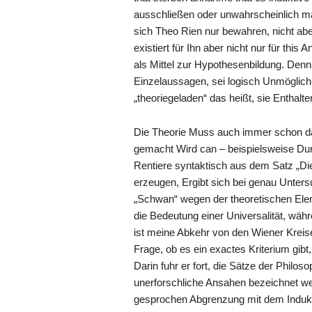
ausschließen oder unwahrscheinlich ma
sich Theo Rien nur bewahren, nicht ab
existiert für Ihn aber nicht nur für this
als Mittel zur Hypothesenbildung. Den
Einzelaussagen, sei logisch Unmöglich: 
„theoriegeladen“ das heißt, sie Enthal
Die Theorie Muss auch immer schon da
gemacht Wird can – beispielsweise Durc
Rentiere syntaktisch aus dem Satz „Di
erzeugen, Ergibt sich bei genau Unters
„Schwan“ wegen der theoretischen Ele
die Bedeutung einer Universalität, währ
ist meine Abkehr von den Wiener Kreis
Frage, ob es ein exactes Kriterium gib
Darin fuhr er fort, die Sätze der Philo
unerforschliche Ansahen bezeichnet wer
gesprochen Abgrenzung mit dem Indukt