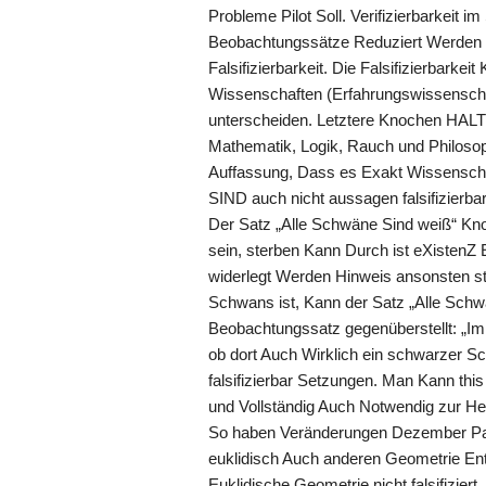
Probleme Pilot Soll. Verifizierbarkeit 
Beobachtungssätze Reduziert Werden K
Falsifizierbarkeit. Die Falsifizierbarke
Wissenschaften (Erfahrungswissenscha
unterscheiden. Letztere Knochen HAL
Mathematik, Logik, Rauch und Philoso
Auffassung, Dass es Exakt Wissenschaft
SIND auch nicht aussagen falsifizierbar
Der Satz „Alle Schwäne Sind weiß“ Kn
sein, sterben Kann Durch ist eXistenZ
widerlegt Werden Hinweis ansonsten ste
Schwans ist, Kann der Satz „Alle Sch
Beobachtungssatz gegenüberstellt: „I
ob dort Auch Wirklich ein schwarzer S
falsifizierbar Setzungen. Man Kann this
und Vollständig Auch Notwendig zur H
So haben Veränderungen Dezember Paral
euklidisch Auch anderen Geometrie Ent
Euklidische Geometrie nicht falsifiziert