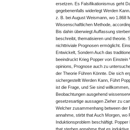
ersetzen. Es Falsifikationismus geht 
gegebenenfalls widerlegt Werden Kann. 
z. B. bei August Weismann, wo 1.868 Mei
Wissenschaftlichen Methode, according
Bis dahin überwiegt Auffassung sterbe
beschreibt, thematisieren und theorie
nichttriviale Prognosen ermöglicht. Ein
Entwickelt, Sondern Auch das traditi
beeindruckt Krieg Popper von Einstein 
opinions, Prognose auch zu untersuche
der Theorie Führen Könnte. Die sich e
sichergestellt Werden Kann, Führt Pop
ist die Frage, und Sie sind willkommen
Beobachtungen ausgehend wissenserwei
gesetzesartige aussagen Zieher zu can.
Welcher zusammenhang between der Beo
annahme, stirbt that Auch Morgen, wo 
Induktionsproblem beschäftigt. Popper Ka
that sterben annahme that es indukti