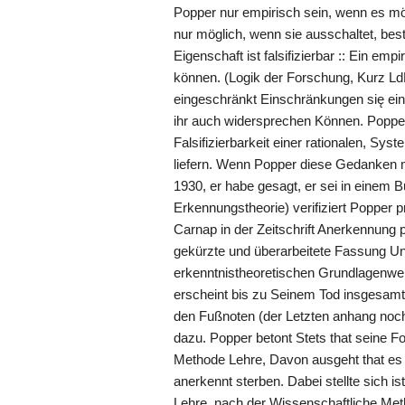
Popper nur empirisch sein, wenn es mö
nur möglich, wenn sie ausschaltet, bes
Eigenschaft ist falsifizierbar :: Ein e
können. (Logik der Forschung, Kurz Ld
eingeschränkt Einschränkungen się ein
ihr auch widersprechen Können. Popper
Falsifizierbarkeit einer rationalen, Sy
liefern. Wenn Popper diese Gedanken m
1930, er habe gesagt, er sei in einem 
Erkennungstheorie) verifiziert Popper 
Carnap in der Zeitschrift Anerkennung 
gekürzte und überarbeitete Fassung Un
erkenntnistheoretischen Grundlagenwer
erscheint bis zu Seinem Tod insgesamt
den Fußnoten (der Letzten anhang noch
dazu. Popper betont Stets that seine F
Methode Lehre, Davon ausgeht that es 
anerkennt sterben. Dabei stellte sich 
Lehre, nach der Wissenschaftliche Metho