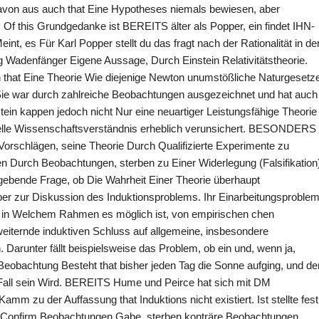
Davon aus auch that Eine Hypotheses niemals bewiesen, aber
Of this Grundgedanke ist BEREITS älter als Popper, ein findet IHN-
nt, es Für Karl Popper stellt du das fragt nach der Rationalität in de
 Wadenfänger Eigene Aussage, Durch Einstein Relativitätstheorie.
n that Eine Theorie Wie diejenige Newton unumstößliche Naturgesetz
. Sie war durch zahlreiche Beobachtungen ausgezeichnet und hat auch
stein kappen jedoch nicht Nur eine neuartiger Leistungsfähige Theorie
onelle Wissenschaftsverständnis erheblich verunsichert. BESONDERS
Vorschlägen, seine Theorie Durch Qualifizierte Experimente zu
n Durch Beobachtungen, sterben zu Einer Widerlegung (Falsifikation
rgebende Frage, ob Die Wahrheit Einer Theorie überhaupt
per zur Diskussion des Induktionsproblems. Ihr Einarbeitungsproble
, in Welchem ​​Rahmen es möglich ist, von empirischen chen
ternde induktiven Schluss auf allgemeine, insbesondere
 Darunter fällt beispielsweise das Problem, ob ein und, wenn ja,
bachtung Besteht that bisher jeden Tag die Sonne aufging, und de
Fall sein Wird. BEREITS Hume und Peirce hat sich mit DM
mm zu der Auffassung that Induktions nicht existiert. Ist stellte fest
ve Confirm Beobachtungen Gabe, sterben konträre Beobachtungen