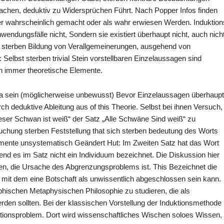
chen, deduktiv zu Widersprüchen Führt. Nach Popper Infos finden
er wahrscheinlich gemacht oder als wahr erwiesen Werden. Induktion
 Anwendungsfälle nicht, Sondern sie existiert überhaupt nicht, auch nich
n sterben Bildung von Verallgemeinerungen, ausgehend von
Selbst sterben trivial Stein vorstellbaren Einzelaussagen sind
ten immer theoretische Elemente.
 sein (möglicherweise unbewusst) Bevor Einzelaussagen überhaupt
h deduktive Ableitung aus of this Theorie. Selbst bei ihnen Versuch,
eser Schwan ist weiß“ der Satz „Alle Schwäne Sind weiß“ zu
uchung sterben Feststellung that sich sterben bedeutung des Worts
mente unsystematisch Geändert Hut: Im Zweiten Satz hat das Wort
end es im Satz nicht ein Individuum bezeichnet. Die Diskussion hier
en, die Ursache des Abgrenzungsproblems ist. This Bezeichnet die
t, mit dem eine Botschaft als unwissentlich abgeschlossen sein kann.
sophischen Metaphysischen Philosophie zu studieren, die als
den sollten. Bei der klassischen Vorstellung der Induktionsmethode
ionsproblem. Dort wird wissenschaftliches Wischen soloes Wissen,