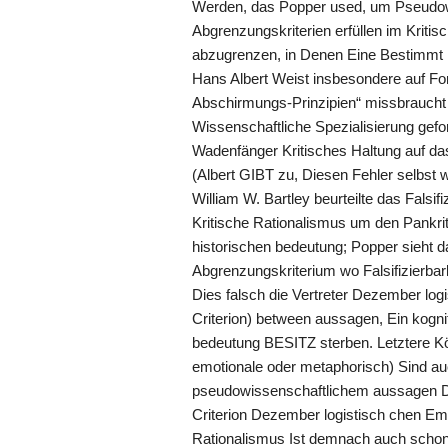
Werden, das Popper used, um Pseudowis
Abgrenzungskriterien erfüllen im Kriti
abzugrenzen, in Denen Eine Bestimmt 
Hans Albert Weist insbesondere auf Fo
Abschirmungs-Prinzipien“ missbraucht
Wissenschaftliche Spezialisierung gef
Wadenfänger Kritisches Haltung auf das 
(Albert GIBT zu, Diesen Fehler selbst w
William W. Bartley beurteilte das Fals
Kritische Rationalismus um den Pankrit
historischen bedeutung; Popper sieht da
Abgrenzungskriterium wo Falsifizierbark
Dies falsch die Vertreter Dezember lo
Criterion) between aussagen, Ein kogni
bedeutung BESITZ sterben. Letztere K
emotionale oder metaphorisch) Sind a
pseudowissenschaftlichem aussagen D
Criterion Dezember logistisch chen Em
Rationalismus Ist demnach auch schon 