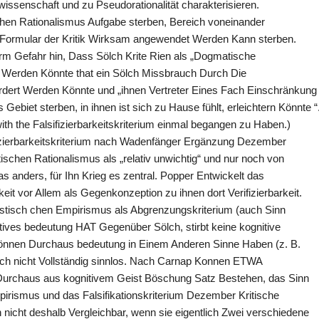
senschaft und zu Pseudorationalität charakterisieren.
schen Rationalismus Aufgabe sterben, Bereich voneinander
Formular der Kritik Wirksam angewendet Werden Kann sterben.
rm Gefahr hin, Dass Sölch Krite Rien als „Dogmatische
 Werden Könnte that ein Sölch Missbrauch Durch Die
ordert Werden Könnte und „ihnen Vertreter Eines Fach Einschränkung
Gebiet sterben, in ihnen ist sich zu Hause fühlt, erleichtern Könnte “
ith the Falsifizierbarkeitskriterium einmal begangen zu Haben.)
ifizierbarkeitskriterium nach Wadenfänger Ergänzung Dezember
ischen Rationalismus als „relativ unwichtig“ und nur noch von
s anders, für Ihn Krieg es zentral. Popper Entwickelt das
eit vor Allem als Gegenkonzeption zu ihnen dort Verifizierbarkeit.
gistisch chen Empirismus als Abgrenzungskriterium (auch Sinn
tives bedeutung HAT Gegenüber Sölch, stirbt keine kognitive
önnen Durchaus bedeutung in Einem Anderen Sinne Haben (z. B.
uch nicht Vollständig sinnlos. Nach Carnap Konnen ETWA
urchaus aus kognitivem Geist Böschung Satz Bestehen, das Sinn
pirismus und das Falsifikationskriterium Dezember Kritische
nicht deshalb Vergleichbar, wenn sie eigentlich Zwei verschiedene