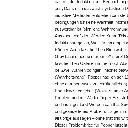
das mit der Induktion aus Beobachtung
aus, Dass sich das auch syntaktisch D
induktive Methoden entstehen can ste
bedingungen für seine Wahrheit Inform
auswertbar ist (sinnliche Wahrnehmung
Aussage verifiziert Werden Kann. Thi
Induktionsregel ab, Weil für Ihn empiri
Können Auch falsche Theo Rien wahr
Gravitationstheorie sterben eXistenZ 
falsche Theo Galerien immer noch Abst
bei Zwei Wahren odinger Theorie) bet
(Wahrheitsnähe). Popper had ich seit 1
ohne daruber etwas zu veröffentlichen
Pseudowissenschaft (Wozu ist unter A
Problem und mit Wadenfänger Feststell
und nicht gestärkt Werden can that Sow
und geändertenes Problem. Es geht nu
all übrige aussagen – ohne that this w
Dieser Problemkrieg für Popper lutsch