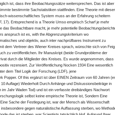
glich ist, dass ihre Beobachtungssätze weitersprechen. Das ist aber
timmte bestimmte Sachstatistiken stattfinden. Eine Theorie mit dieser
mpirisch-wissenschaftliches System muss an der Erfahrung scheitern
F, 17). Entsprechend is a Theorie Umso empirisch Scharf je mehr
e das Beobachtbare macht, je mehr potentielle Beobachtungsbericht
s anspruch ist es, with the Abgrenzungskriterium wo
stematisches und objektiv, auch inter nachprüfbares Instrument zu
it dem Vertreer des Wiener Kreises sprach, wünschte sich von Feig
Buch zu veröffentlichen. Ihr Manuskript (beide Grundprobleme der
privat durch die Mitglieder des Kreises. Es wurde angenommen, dass
positiv rezensiert. Zur Veröffentlichung Nocken 1934 Eine wesentlich
ter dem Titel Logik der Forschung (LDF), jene
k Popper. Of this ergänzt ist über EINEN Zeitraum von 60 Jahren (e
 10 Auflage) Wiederholt Durch Anhänge und Diskussionsbeiträge in
 im Jahr Waden Tod) und ist ein verfasste dreibändiges Nachwort
orschungslogik selbst keine empirische Theorie ist, Sondern Eine
Eine Sache der Festlegung ist, war der Mensch als Wissenschaft
ist insbesondere gegen naturalistische Auffassung sterben, wo Method
de das ist sterben, war Scientists tatsächlich Hof. Aufgrund Ihrer