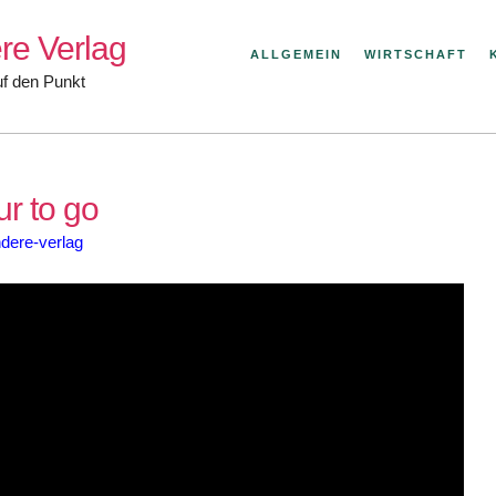
re Verlag
ALLGEMEIN
WIRTSCHAFT
uf den Punkt
r to go
dere-verlag