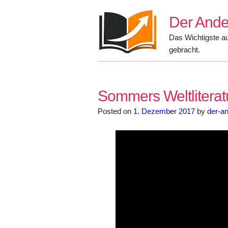
Skip
Der Ande
to
content
Das Wichtigste a
gebracht.
Sommers Weltliteratu
Posted on
1. Dezember 2017
by
der-an