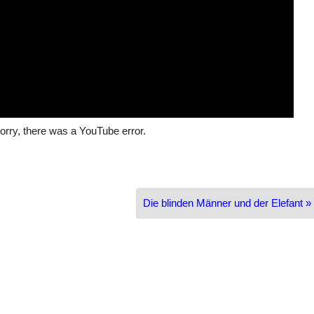
orry, there was a YouTube error.
Die blinden Männer und der Elefant »