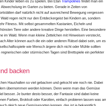
en Kinder lieben es zu spielen. Bei Etan
Trampolines
findet man ein
 Abwechslung im Garten zu bieten. Gerade in Zeiten von
tstätten darf natürlich nicht auf ausreichend Bewegung vergessen
ald regen nicht nur den Entdeckergeist bei Kindern an, sondern
hr Fitness. Mit selbst gesammelten Kastanien, Eicheln und
hönsten Tiere oder andere kreative Dinge herstellen. Eine besondere
e im Wald. Wenn man kleine Zettelchen mit Hinweisen versteckt,
ach Alter können auch die ein oder anderen Rätsel dabei sein, um es
lschaftsspiele wie Mensch ärgere dich nicht oder Mühle sollten
regnerischen oder stürmischen Tagen sind Brettspiele ein perfekter
nd backen
chen Haushalten so viel gebacken und gekocht wie noch nie. Dabei
 Kindern übernommen werden können. Denn wenn man das Gemüse
iel besser. Je bunter desto besser, der Fantasie sind dabei keine
enen Farben, Brokkoli oder Karotten, einfach probieren lassen was a
auch gleich neue Gemüsesorten kennen, das ist ja bekanntlich