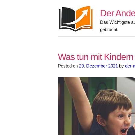
Skip
Der Ande
to
content
Das Wichtigste a
gebracht.
Was tun mit Kinder
Posted on
29. Dezember 2021
by
der-