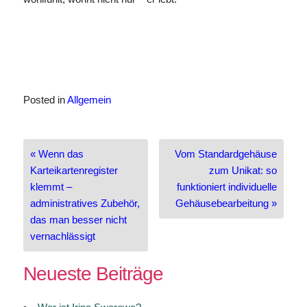
Posted in
Allgemein
Beitragsnavigation
« Wenn das
Vom Standardgehäuse
Karteikartenregister
zum Unikat: so
klemmt –
funktioniert individuelle
administratives Zubehör,
Gehäusebearbeitung »
das man besser nicht
vernachlässigt
Neueste Beiträge